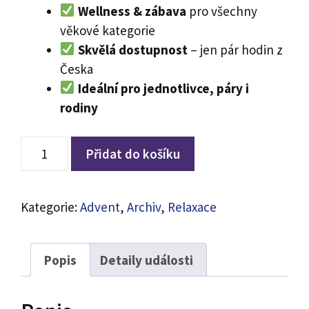
Wellness & zábava
pro všechny
věkové kategorie
Skvělá dostupnost
– jen pár hodin z
Česka
Ideální pro jednotlivce, páry i
rodiny
TERMÁLY
Přidat do košíku
MALÉ
BIELICE
31.10.2025
Kategorie:
Advent
,
Archiv
,
Relaxace
množství
Popis
Detaily události