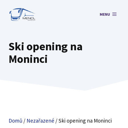
Přeskočit
na
MENU
obsah
Ski opening na
Moninci
Domů
/
Nezařazené
/ Ski opening na Moninci