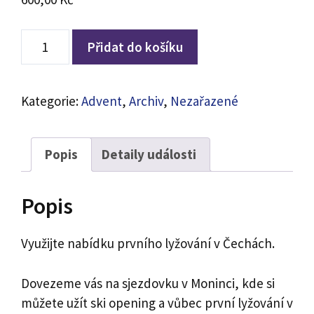
Ski
Přidat do košíku
opening
na
Moninci
Kategorie:
Advent
,
Archiv
,
Nezařazené
množství
Popis
Detaily události
Popis
Využijte nabídku prvního lyžování v Čechách.
Dovezeme vás na sjezdovku v Moninci, kde si
můžete užít ski opening a vůbec první lyžování v