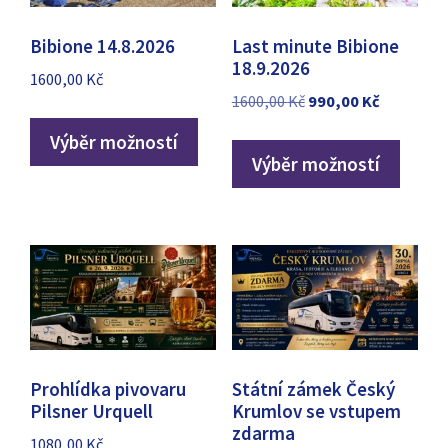
Bibione 14.8.2026
Last minute Bibione
18.9.2026
1600,00
Kč
Původní
Aktuální
1600,00
Kč
990,00
Kč
cena
cena
Výběr možností
byla:
je:
Výběr možností
1600,00 Kč.
990,00 Kč.
Prohlídka pivovaru
Státní zámek Český
Pilsner Urquell
Krumlov se vstupem
zdarma
1080,00
Kč