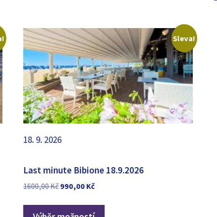
a!
Sleva!
18. 9. 2026
Last minute Bibione 18.9.2026
Původní
Aktuální
1600,00
Kč
990,00
Kč
cena
cena
byla:
je:
Výběr možností