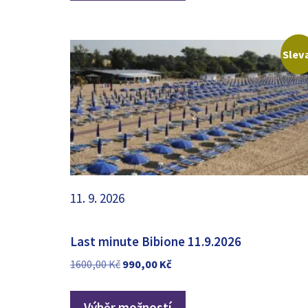
Slev
11. 9. 2026
Last minute Bibione 11.9.2026
Původní
Aktuální
1600,00
Kč
990,00
Kč
cena
cena
byla:
je:
Výběr možností