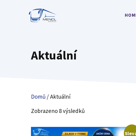
Přeskočit
na
HOM
obsah
Aktuální
Domů
/ Aktuální
Zobrazeno 8 výsledků
Slev