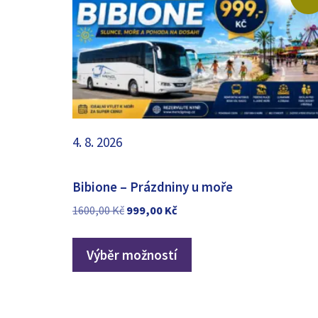
4. 8. 2026
Bibione – Prázdniny u moře
Původní
Aktuální
1600,00
Kč
999,00
Kč
cena
cena
byla:
je:
Výběr možností
1600,00 Kč.
999,00 Kč.