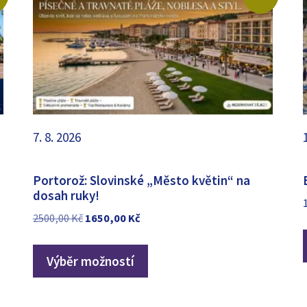
7. 8. 2026
Portorož: Slovinské „Město květin“ na
dosah ruky!
Původní
Aktuální
2500,00
Kč
1650,00
Kč
cena
cena
byla:
je:
Výběr možností
2500,00 Kč.
1650,00 Kč.