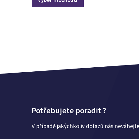
1600,00 Kč.
990,00 Kč.
Potřebujete poradit ?
V případě jakýchkoliv dotazů nás neváhejt