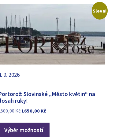
Sleva!
4. 9. 2026
Portorož: Slovinské „Město květin“ na
dosah ruky!
Původní
Aktuální
2500,00
Kč
1650,00
Kč
cena
cena
byla:
je:
Výběr možností
2500,00 Kč.
1650,00 Kč.